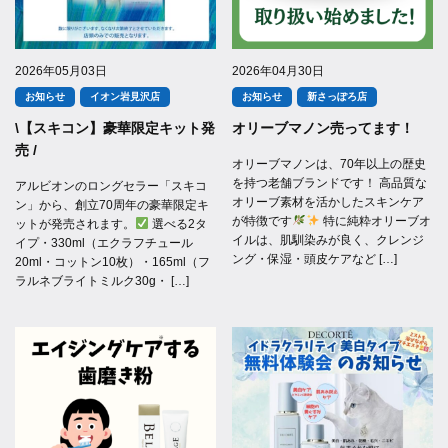
2026年05月03日
2026年04月30日
お知らせ
イオン岩見沢店
お知らせ
新さっぽろ店
\【スキコン】豪華限定キット発
オリーブマノン売ってます！
売 /
オリーブマノンは、70年以上の歴史
を持つ老舗ブランドです！ 高品質な
アルビオンのロングセラー「スキコ
オリーブ素材を活かしたスキンケア
ン」から、創立70周年の豪華限定キ
が特徴です
特に純粋オリーブオ
ットが発売されます。
選べる2タ
イルは、肌馴染みが良く、クレンジ
イプ・330ml（エクラフチュール
ング・保湿・頭皮ケアなど […]
20ml・コットン10枚）・165ml（フ
ラルネブライトミルク30g・ […]