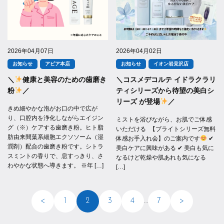
2026年04月07日
2026年04月02日
お知らせ
アピア本店
お知らせ
イオン岩見沢店
＼
健康と美容のための歯磨き
＼コスメデコルテ イドラクラリ
粉
／
ティシリーズから待望の美白シ
リーズ が登場
／
きめ細やかな泡がお口の中で広が
り、口腔内を浄化しながらエイジン
ミストを浴びながら、お肌でご体感
グ（※）ケアする歯磨き粉。ヒト脂
いただける 【ブライトシリーズ無料
肪由来間葉系細胞エクソソーム（湿
体感お手入れ会】のご案内です
✔︎
潤剤）配合の歯磨き粉です。シトラ
美白ケアに興味がある ✔︎ 美白も気に
スミントの香りで、息すっきり、さ
なるけど乾燥や肌あれも気になる
わやかな状態へ導きます。 ※年 […]
[…]
投稿のページ送り
<
1
2
3
4
…
7
>
前へ
次へ