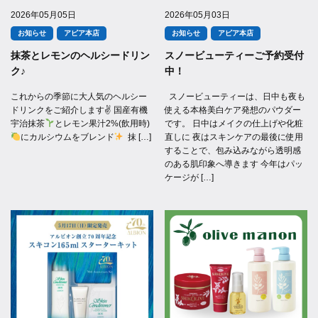
2026年05月05日
2026年05月03日
お知らせ
アピア本店
お知らせ
アピア本店
抹茶とレモンのヘルシードリン
スノービューティーご予約受付
ク♪
中！
これからの季節に大人気のヘルシー
スノービューティーは、日中も夜も
ドリンクをご紹介します✌
国産有機
使える本格美白ケア発想のパウダー
宇治抹茶
とレモン果汁2%(飲用時)
です。 日中はメイクの仕上げや化粧
にカルシウムをブレンド
抹 […]
直しに 夜はスキンケアの最後に使用
することで、包み込みながら透明感
のある肌印象へ導きます 今年はパッ
ケージが […]