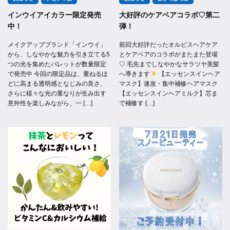
インウイアイカラー限定発売
大好評のケアベアコラボ♡第二
中！
弾！
メイクアップブランド「インウイ」
前回大好評だったオルビスヘアケア
から、しなやかな魅力を引き立てる5
とケアベアのコラボがまたまた登場
つの光を集めたパレットが数量限定
♡ 毛先までしなやかなサラツヤ美髪
で発売中 今回の限定品は、重ねるほ
へ導きます
【エッセンスインヘア
どに高まる透明感となじみの良さ、
マスク】速攻・集中補修ヘアマスク
さらに様々な光の重なりが生み出す
【エッセンスインヘアミルク】芯ま
意外性を楽しみながら、一 […]
で補修す […]