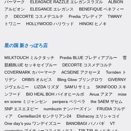
バーマーク
ELEAGNCE RAZZLE エレガンスラズル
ALBION
アルビオン
ELEGANCE エレガンス
BENEFIQUE ベネフィー
ク
DECORTE コスメデコルテ
Predia プレディア
TWANY
トワニー
HOLLYWOOD ハリウッド
HINOKI ヒノキ
星の国 新さっぽろ店
MILKTOUCH ミルクタッチ
Predia BLUE プレディアブルー
雪
肌精BLUE セッキセイブルー
DECORTE コスメデコルテ
COVERMARK カバーマーク
ACSEINE アクセーヌ
Torriden ト
リデン
ORBIS オルビス
Bling Glow ブリングロウ
GIVERNY
ジヴェルニー
LIZDA リズダ
SAM’U サミュ
SKINFOOD スキ
ンフード
BIO HEAL BOH バイオヒールボ
Anua アヌア
mise
en scene ミジャンセン
peripera ペリペラ
the SAEM ザセム
SNP エスエヌピー
numbuzin ナンバーズイン
FRUDIA フルデ
ィア
Centellian24 センテリアン24
Elishacoy エリシャコイ
One day’s you ワンデイズユー
BANOBAGI バノバギ
VT
cosmetics ブイティーコスメティクス
TIR TIR ティルティル