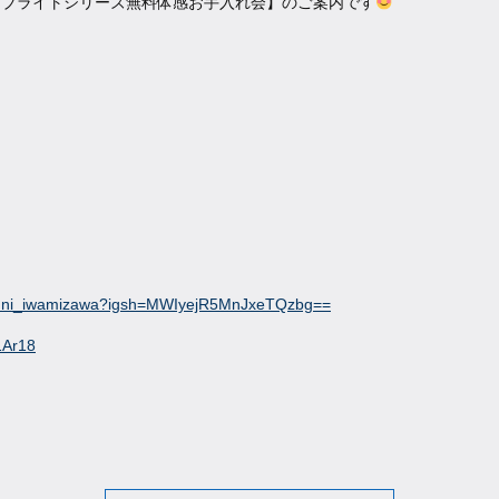
【ブライトシリーズ無料体感お手入れ会】のご案内です
okuni_iwamizawa?igsh=MWIyejR5MnJxeTQzbg==
1Ar18